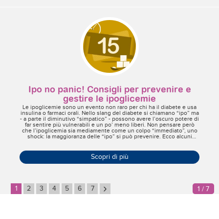
Ipo no panic! Consigli per prevenire e
gestire le ipoglicemie
Le ipoglicemie sono un evento non raro per chi ha il diabete e usa
insulina o farmaci orali. Nello slang del diabete si chiamano “ipo” ma
- a parte il diminutivo “simpatico” - possono avere l’oscuro potere di
far sentire più vulnerabili e un po’ meno liberi. Non pensare però
che l’ipoglicemia sia mediamente come un colpo “immediato”, uno
shock: la maggioranza delle “ipo” si può prevenire. Ecco alcuni
semplici consigli per imparare insieme a riconoscerne i sintomi e
gestirle al meglio, in modo da risolverle in poco tempo.
Scopri di più
›
1
2
3
4
5
6
7
1 / 7