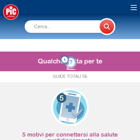
Qualche dritta per te
GUIDE TOTALI 56
5 motivi per connettersi alla salute