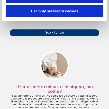
L’arrivo del diabete per il piccolo di famiglia è un momento
estremamente delicato per tutti i componenti e - come genitori - ci
si sente spesso fragili e in difficoltà nell’affrontare questo momento.
Use only necessary cookies
Come comportarsi con tuo/vostro figlio quando gli è stato
diagnosticato il diabete? I bambini con diabete vivono la
quotidianità come i loro coetanei. La grande differenza sta nella
gestione dell’alimentazione in relazione alle attività che svolgono
durante il giorno, come scuola, studio e esercizio fisico. Ecco per te
qualche consiglio su come e quando parlarne anche grazie alla
”medicina narrativa”, una serie di favole che aiutano a spiegare il
diabete ai più piccoli.
Scopri di più
Il saturimetro misura l'ossigeno, ma
come?
Il saturimetro è un dispositivo semplice da usare a patto di sapere
quali sono le procedure da seguire e i valori di misurazione. Niente
di esotico insomma! Il saturimetro è uno strumento indispensabile
per misurare la quota di ossigeno nel sangue, un dato importante
per la salute del corpo. Ecco un breve compendio pratico.