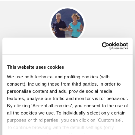
Diabete e sport, 5 trucchi per stare
sereni
Lo sport e l’attività fisica in generale sono dei veri e propri “must”
per chi ha il diabete: aiutano a perdere peso, a mantenere in buona
This website uses cookies
salute il metabolismo e la circolazione nonché a ridurre il livello di
glucosio nel sangue. Tuttavia ci sono alcune piccole precauzioni da
We use both technical and profiling cookies (with
tenere a mente prima di programmare un allenamento in palestra o
iniziare una partita a tennis. Scopri di più in questa guida alla pratica
consent), including those from third parties, in order to
sportiva durante la terapia insulinica.
personalise content and ads, provide social media
Scopri di più
features, analyse our traffic and monitor visitor behaviour.
By clicking 'Accept all cookies', you consent to the use of
all the cookies we use. To individually select only certain
purposes or third parties, you can click on 'Customise'.
To continue browsing with the default settings (only
necessary cookies) click on 'Use only necessary