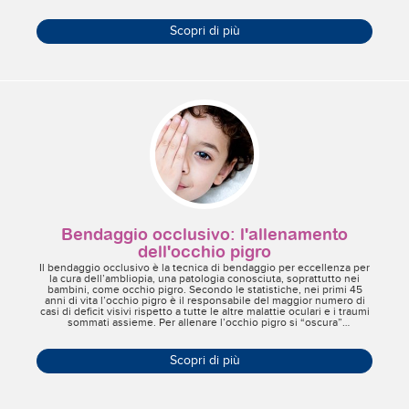
Scopri di più
Bendaggio occlusivo: l'allenamento
dell'occhio pigro
Il bendaggio occlusivo è la tecnica di bendaggio per eccellenza per
la cura dell’ambliopia, una patologia conosciuta, soprattutto nei
bambini, come occhio pigro. Secondo le statistiche, nei primi 45
anni di vita l’occhio pigro è il responsabile del maggior numero di
casi di deficit visivi rispetto a tutte le altre malattie oculari e i traumi
sommati assieme. Per allenare l’occhio pigro si “oscura”
completamente l’occhio che vede meglio con un bendaggio. Ma
vediamo insieme qualche buon suggerimento per seguire la terapia
occlusiva, l’unica che fino a oggi si è dimostrata un valido aiuto per
Scopri di più
riattivare l’occhio pigro.