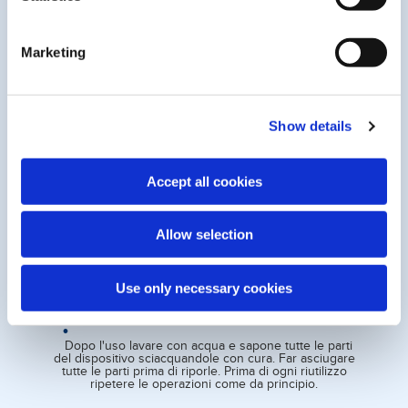
LA SUA PARTICOLARITÀ?
Marketing
La tocchi con mano, è una grande rapidità e praticità d’uso
che ti permette di usare SoftWash in 4 semplici gesti:
Show details
Apri la custodia. Al primo uso lavare tutte le parti
del dispositivo con acqua e sapone sciacquandole
Accept all cookies
con cura. Prima dell'utilizzo assicurarsi che le
cannule siano fredde e che la parti staccabili siano
connesse correttamente.
Allow selection
Riempi il contenitore con la soluzione indicata per
le tue esigenze.
Use only necessary cookies
Irriga con lievi pressioni sul contenitore di gomma.
Dopo l'uso lavare con acqua e sapone tutte le parti
del dispositivo sciacquandole con cura. Far asciugare
tutte le parti prima di riporle. Prima di ogni riutilizzo
ripetere le operazioni come da principio.