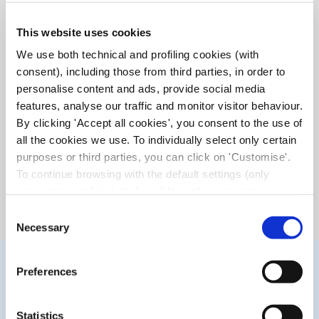
This website uses cookies
We use both technical and profiling cookies (with
consent), including those from third parties, in order to
personalise content and ads, provide social media
COSA FA PER TE?
features, analyse our traffic and monitor visitor behaviour.
By clicking 'Accept all cookies', you consent to the use of
Ti permette di effettuare lavaggi intestinali e auricolari con
all the cookies we use. To individually select only certain
facilità ma in profondità. Ha una cannula morbida, per offrirti
purposes or third parties, you can click on 'Customise'.
un lavaggio delicato e confortevole.
To continue browsing with the default settings (only
In più, i formati più piccoli ti aiutano nella detersione in
necessary cookies) click on 'Use only necessary
profondità delle tue orecchie.
cookies'. For more information, please see our Cookie
Consent
Policy. The cookie settings can be updated at any time
Necessary
Selection
during navigation via the widget icon located at the
bottom left of the screen.
Preferences
Statistics