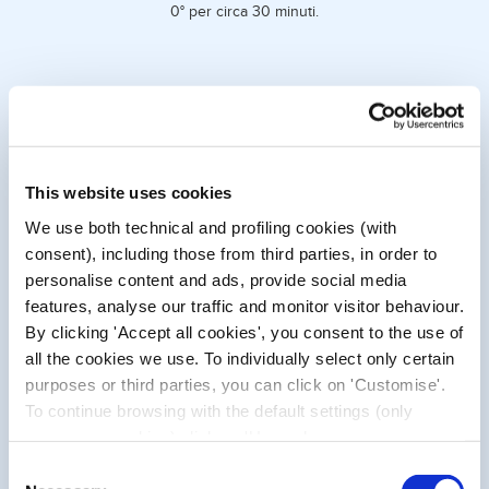
0° per circa 30 minuti.
This website uses cookies
We use both technical and profiling cookies (with
consent), including those from third parties, in order to
personalise content and ads, provide social media
features, analyse our traffic and monitor visitor behaviour.
LA SUA PARTICOLARITÀ?
By clicking 'Accept all cookies', you consent to the use of
all the cookies we use. To individually select only certain
Il ghiaccio si attiva in pochi secondi grazie a una semplice
purposes or third parties, you can click on 'Customise'.
pressione sull'esterno della busta e, proprio grazie
To continue browsing with the default settings (only
all'effetto di raffreddamento rapido, puoi effettuare
applicazioni rapide in ogni momento. Risultato? Riduci
necessary cookies) click on 'Use only necessary
gonfiore e dolore.
cookies'. For more information, please see our Cookie
Consent
Policy. The cookie settings can be updated at any time