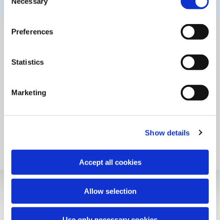
Necessary
Selection
during navigation via the widget icon located at the
bottom left of the screen.
Preferences
Statistics
IN CHE FORMATO PUOI
Marketing
TROVARLO?
Puoi trovare Fast Ice in un'unica confezione contenente
due buste monouso, ognuna della misura di 13,5cm x 18cm.
Show details
Accept all cookies
Allow selection
Use only necessary cookies