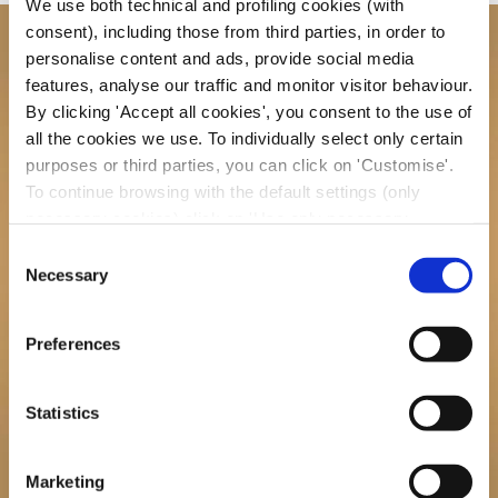
We use both technical and profiling cookies (with
consent), including those from third parties, in order to
personalise content and ads, provide social media
features, analyse our traffic and monitor visitor behaviour.
By clicking 'Accept all cookies', you consent to the use of
all the cookies we use. To individually select only certain
purposes or third parties, you can click on 'Customise'.
To continue browsing with the default settings (only
necessary cookies) click on 'Use only necessary
cookies'. For more information, please see our Cookie
Consent
Policy. The cookie settings can be updated at any time
Necessary
Selection
during navigation via the widget icon located at the
bottom left of the screen.
Preferences
Statistics
QUANDO CURARSI COL CALDO O CON IL FREDDO
Marketing