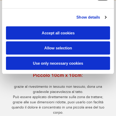
Show details
Accept all cookies
IN CHE FORMATI PUOI
Allow selection
TROVARLO?
Use only necessary cookies
Trovi il cuscinetto Thermogel in 4 pratici formati:
Piccolo 10cm x 10cm:
grazie al rivestimento in tessuto non tessuto, dona una
gradevole piacevolezza al tatto.
Può essere applicato direttamente sulla zona da trattare;
grazie alle sue dimensioni ridotte, puoi usarlo con facilità
quando il dolore è concentrato in una piccola area del tuo
corpo.