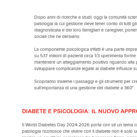
Dopo anni di ricerche e studi, oggi la comunità scien
patologia la cui gestione deve tener conto di tutti gli
diagnosticata e dei loro famigliari e caregiver, pone
sociali che ne derivano.
La componente psicologica infatti è una parte impresc
su 537 milioni di pazienti circa 1/3 sperimenta forme di
mantenere un atteggiamento positivo riguardo alla p
sviluppare complicanze legate al diabete influisce s
Scopriamo insieme i passaggi e gli strumenti per 
sull’importanza di una gestione del diabete a 360°.
DIABETE E PSICOLOGIA: IL NUOVO APP
Il World Diabetes Day 2024-2026
porta con sé un tema cr
patologia riconosce che vivere con il diabete non è solo 