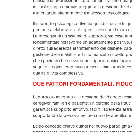
L'ansia e la depressione sono comuni tra i neo-diagn
in cui il disagio emotivo peggiora la gestione del d
alimentando ulteriormente il malessere psicologico.
Il supporto psicologico diventa quindi cruciale in que
persone a elaborare la diagnosi, accettare la loro nu
La presenza di un sistema di supporto, sia esso fami
fondamentale nel favorire un adattamento positivo. 
diretto sull'aderenza al trattamento del diabete. L'a
gestione della malattia, e il suo mancato rispetto p
che i pazienti che ricevono un supporto psicologi
seguire i regimi terapeutici prescritti, migliorando cos
qualità di vita complessiva.
DUE FATTORI FONDAMENTALI: FIDUC
L'approccio integrato alla gestione del diabete richi
caregiver, familiari e paziente: un cerchio della fid
garantisca supporto emotivo, faciliti l'aderenza al tra
supportando la persona nel percorso terapeutico e ne
L’altro concetto chiave quindi nel nuovo paradigma 