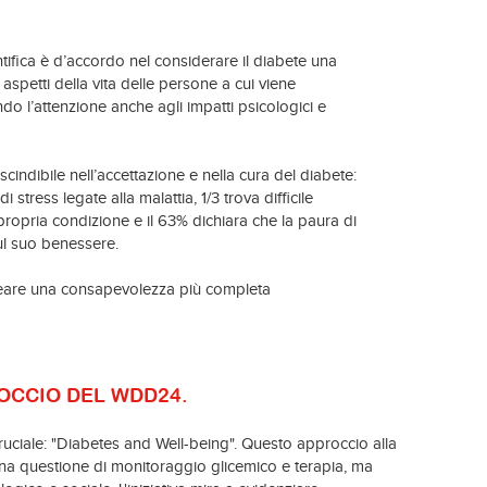
tifica è d’accordo nel considerare il diabete una
 aspetti della vita delle persone a cui viene
ndo l’attenzione anche agli impatti psicologici e
indibile nell’accettazione e nella cura del diabete:
 stress legate alla malattia, 1/3 trova difficile
ropria condizione e il 63% dichiara che la paura di
ul suo benessere.
creare una consapevolezza più completa
ROCCIO DEL WDD24.
uciale: "Diabetes and Well-being". Questo approccio alla
una questione di monitoraggio glicemico e terapia, ma