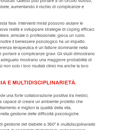
osticati. Questo può portare a un circolo vizioso,
iabete, aumentando il rischio di complicanze e
sta fase. Interventi mirati possono aiutare le
ova realtà e sviluppare strategie di coping efficaci.
liare, amicale o professionale, gioca un ruolo
Inoltre il benessere psicologico ha un impatto
derenza terapeutica è un fattore dominante nella
uò portare a complicanze gravi. Gli studi dimostrano
co adeguato mostrano una maggiore probabilità di
ì non solo i loro risultati clinici ma anche la loro
IA E MULTIDISCIPLINARIETÀ.
ede una forte collaborazione positiva tra medici,
ucia capace di creare un ambiente protetto che
ttamento e migliori la qualità della vita,
lla gestione delle difficoltà psicologiche.
di gestione del diabete a 360° è
multidisciplinarietà
: