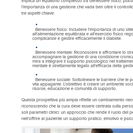
implica un equilibrio complesso tra benessere fisico, psicol
l'importanza di una gestione che vada ben oltre il controll
tre aspetti chiave:
Benessere fisico: Includere l'importanza di uno stil
all'alimentazione equilibrata e all'esercizio fisico re
complicanze e gestire efficacemente il diabete.
Benessere mentale: Riconoscere e affrontare lo str
accompagnare la gestione di una condizione cronica
mira a integrare il supporto psicologico nel trattam
mentale è strettamente legato all'efficacia della gest
Benessere sociale: Sottolineare le barriere che le
vita appagante. L'obiettivo è creare un ambiente soci
risorse, educazione e comunità di supporto.
Questa prospettiva più ampia riflette un cambiamento nec
riconoscendo che la cura deve essere centrata sulla perso
soli parametri clinici: un approccio che rende il ruolo del
nell’offrire al paziente un supporto pratico, emotivo e ps