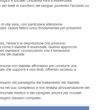
ogico e sociale. L'iniziativa mira a evidenziare
o dei livelli di zucchero nel sangue, ponendo l'accento su
e di vita sano, con particolare attenzione
golare. Questi fattori sono fondamentali per prevenire
ess, l'ansia e la depressione che possono
 come il diabete è essenziale. Questo approccio
ento standard, riconoscendo che il benessere
ione del diabete.
 persone con diabete affrontano per condurre una
ale che supporti e non limiti, offrendo accesso a
essario nel paradigma del trattamento del diabete,
na nel suo complesso e non limitata all’osservazione dei
 personale medico e dei caregiver ancora più cruciale
icologico davvero completo.