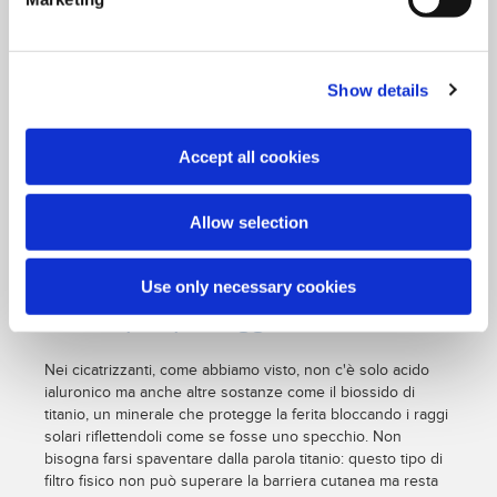
sangue attivando precocemente un'azione coagulante per
arrestare una eventuale emorragia.
Stop alle perdite d'acqua
Show details
Altri componenti utili sono quelli che generano una sorta di
pellicola che protegge la zona interessata da altri contatti
Accept all cookies
indesiderati formando una barriera sulla pelle che previene
la perdita di acqua. Mantenere un ambiente umido, infatti,
favorisce il processo di cicatrizzazione e di rinascita dei
Allow selection
tessuti.
Argento, dimeticone e biossido di
Use only necessary cookies
titanio per proteggere la ferita
Nei cicatrizzanti, come abbiamo visto, non c'è solo acido
ialuronico ma anche altre sostanze come il biossido di
titanio, un minerale che protegge la ferita bloccando i raggi
solari riflettendoli come se fosse uno specchio. Non
bisogna farsi spaventare dalla parola titanio: questo tipo di
filtro fisico non può superare la barriera cutanea ma resta