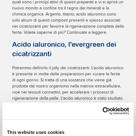
quali sono i principi attivi di questi preparati e vi si aprirà un
nuovo mondo a confine tra il regno dei minerali e la
chimica organica. Argento, titanio, acido ialuronico sono
solo alcuni di questi composti presenti e spesso associati
nei cicatrizzanti per favorire la rigenerazione completa della
ferita. Volete saperne di più? Continuate a leggere.
Acido ialuronico, l'evergreen dei
cicatrizzanti
Potremmo definirlo il jolly dei cicatrizzanti. L'acido ialuronico
è presente in molte delle preparazioni per curare le ferite
di ogni giorno. Si tratta di una sostanza che viene già
prodotta dal nostro organismo nella matrice extracellulare,
cioè nei tessuti connettivi, per accelerare i processi di
rigenerazione della pelle. L'acido ialuronico è stato studiato
soprattutto a partire dagli anni ottanta durante le prime
ricerche sul metabolismo cellulare e sui processi fisiologici
di riparazione dei tessuti, e proprio in quegli anni prendono
il via le prime applicazioni cliniche. Oggi è un composto
molto comune e può essere utilizzato su ferite di ogni
This website uses cookies
genere: dalle semplici irritazioni della pelle fino alle ustioni.