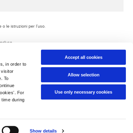
 le istruzioni per l’uso.
incluso.
nosi diretta.
Accept all cookies
s, in order to
visitor
Allow selection
e. To
continue
Use only necessary cookies
ookies'. For
 time during
.F. e P.Iva 14304560965
Note Legali
Privacy Policy
Cookies Policy
Sitemap
Show details