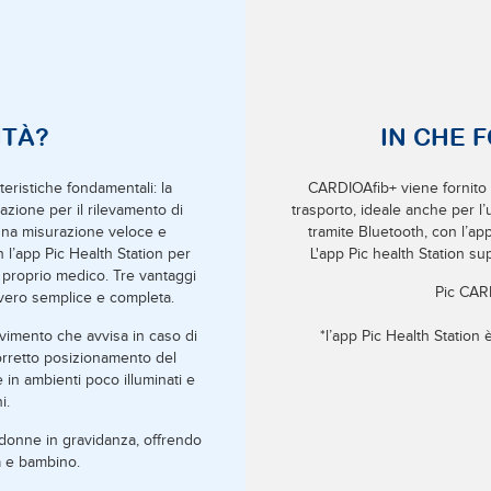
ITÀ?
IN CHE 
eristiche fondamentali: la
CARDIOAfib+ viene fornito c
razione per il rilevamento di
trasporto, ideale anche per l
di una misurazione veloce e
tramite Bluetooth, con l’ap
 l’app Pic Health Station per
L'app Pic health Station su
 proprio medico. Tre vantaggi
Pic CARD
vero semplice e completa.
ovimento che avvisa in caso di
*l’app Pic Health Station 
corretto posizionamento del
 in ambienti poco illuminati e
i.
u donne in gravidanza, offrendo
a e bambino.