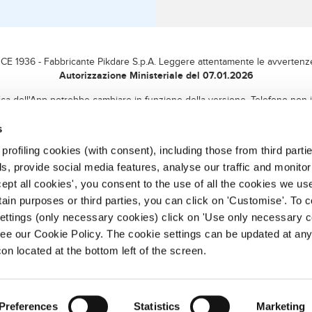
CE 1936 - Fabbricante Pikdare S.p.A. Leggere attentamente le avvertenze o
Autorizzazione Ministeriale del 07.01.2026
ica dell'App potrebbe cambiare in funzione della versione. Telefono non 
ispositivo Medico CE di classe I da non utilizzare come strumento di diag
s
rofiling cookies (with consent), including those from third partie
, provide social media features, analyse our traffic and monitor 
ept all cookies', you consent to the use of all the cookies we us
rtain purposes or third parties, you can click on 'Customise'. To 
settings (only necessary cookies) click on 'Use only necessary c
ee our Cookie Policy. The cookie settings can be updated at any
con located at the bottom left of the screen.
© 2002-2026 Theras Consumer Health S.r.l. Tutti i diritti riservati.- C
Preferences
Statistics
Marketing