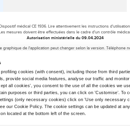
Dispositif médical CE 1936. Lire attentivement les instructions d'utilisation
Les mesures doivent être effectuées dans le cadre d'un contrôle médical
Autorisation ministérielle du 09.04.2024
ce graphique de l'application peut changer selon la version. Téléphone n
 dispositif médical CE de classe I qui ne doit pas être utilisé comme outil 
s
rofiling cookies (with consent), including those from third partie
, provide social media features, analyse our traffic and monitor 
ept all cookies', you consent to the use of all the cookies we us
rtain purposes or third parties, you can click on 'Customise'. To 
settings (only necessary cookies) click on 'Use only necessary c
ee our Cookie Policy. The cookie settings can be updated at any
con located at the bottom left of the screen.