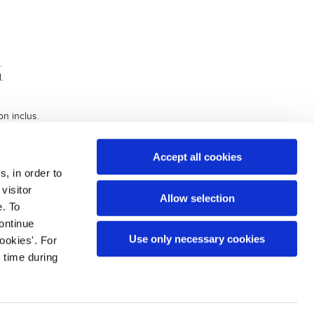
.
.
on inclus.
de diagnostic direct.
Accept all cookies
s, in order to
visitor
Allow selection
e. To
continue
Use only necessary cookies
ookies'. For
 time during