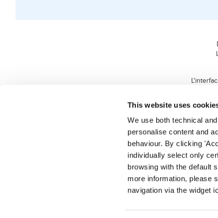
L'interfa
L'application est un
This website uses cookie
We use both technical and p
personalise content and ads
behaviour. By clicking 'Acc
individually select only ce
browsing with the default 
more information, please s
navigation via the widget i