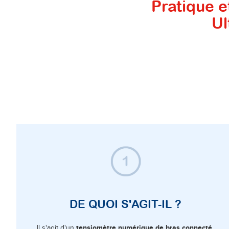
Pratique et
Ul
DE QUOI S'AGIT-IL ?
tensiomètre numérique de bras connecté
Il s'agit d'un
,