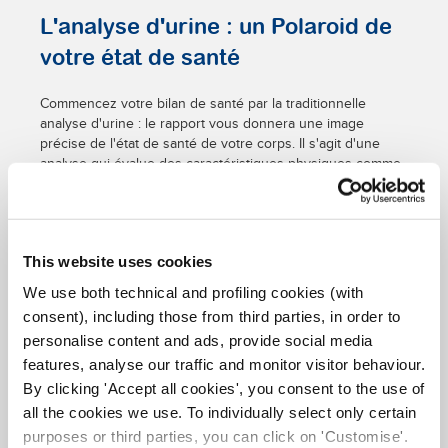
L'analyse d'urine : un Polaroid de
votre état de santé
Commencez votre bilan de santé par la traditionnelle
analyse d'urine : le rapport vous donnera une image
précise de l'état de santé de votre corps. Il s'agit d'une
analyse qui évalue des caractéristiques physiques comme
la couleur, l'aspect, l'odeur mais également quelques
composants chimiques comme les protéines, le sang et le
glucose. La concentration de glucose, comme vous le
savez, est une valeur importante pour le dépistage du
This website uses cookies
diabète.
We use both technical and profiling cookies (with
L'analyse de sang permet de
consent), including those from third parties, in order to
contrôler l'anémie
personalise content and ads, provide social media
features, analyse our traffic and monitor visitor behaviour.
L'analyse de sang permettra à votre médecin de vérifier
By clicking 'Accept all cookies', you consent to the use of
que vos valeurs restent dans la norme : hématocrite,
all the cookies we use. To individually select only certain
transaminase et bien d'autres… Mais avant tout, l'examen
purposes or third parties, you can click on 'Customise'.
du sang permettra de vérifier la présence d'une anémie,