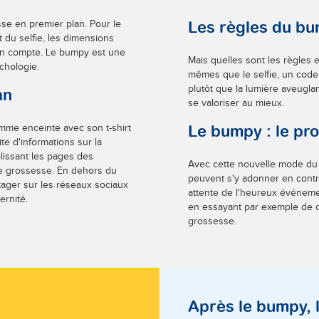
esse en premier plan. Pour le
Les règles du b
du selfie, les dimensions
aman compte. Le bumpy est une
Mais quelles sont les règles
chologie.
mêmes que le selfie, un code n
plutôt que la lumière aveugla
an
se valoriser au mieux.
mme enceinte avec son t-shirt
Le bumpy : le pr
te d'informations sur la
lissant les pages des
Avec cette nouvelle mode du b
e grossesse. En dehors du
peuvent s'y adonner en contri
tager sur les réseaux sociaux
attente de l'heureux événem
ernité.
en essayant par exemple de d
grossesse.
Après le bumpy, l