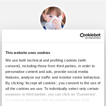
La limpieza nasal tiene una larga historia
Una práctica muy antigua que la ciencia actual ha elevado a la
categoría de tratamiento. Hablamos de los lavados nasales, que
actualmente podemos hacerlos con spray y dispositivos ad hoc.
This website uses cookies
Lavar la "naricita" a los niños se ha convertido en una sana práctica
diaria, muy recomendable para mantener sanas sus vías
respiratorias.
We use both technical and profiling cookies (with
consent), including those from third parties, in order to
personalise content and ads, provide social media
Saber más
features, analyse our traffic and monitor visitor behaviour.
By clicking 'Accept all cookies', you consent to the use of
all the cookies we use. To individually select only certain
purposes or third parties, you can click on 'Customise'.
To continue browsing with the default settings (only
necessary cookies) click on 'Use only necessary