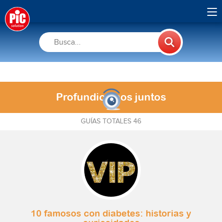
Profundicemos juntos
GUÍAS TOTALES 46
10 famosos con diabetes: historias y