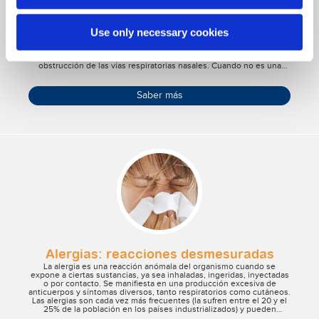
no es síntoma de resfriado
La congestión nasal es sin duda uno de los principales síntomas del
Use only necessary cookies
resfriado. La dificultad para respirar y el pañuelo en la mano son
signos claros de la más clásica de las enfermedades invernales.
Pero no es siempre así: la nariz puede congestionarse aunque no
exista resfriado. La ciencia médica define "congestión nasal" como la
obstrucción de las vías respiratorias nasales. Cuando no es una
consecuencia directa del resfriado, el problema de la congestión
nasal tiende a resolverse de forma espontánea en pocos días, pero
sigue siendo uno de los fenómenos más frecuentes en la estación
Saber más
fría. Descubramos juntos de qué se trata.
Alergias: reacciones desmesuradas
La alergia es una reacción anómala del organismo cuando se
expone a ciertas sustancias, ya sea inhaladas, ingeridas, inyectadas
o por contacto. Se manifiesta en una producción excesiva de
anticuerpos y síntomas diversos, tanto respiratorios como cutáneos.
Las alergias son cada vez más frecuentes (la sufren entre el 20 y el
25% de la población en los países industrializados) y pueden
manifestarse a cualquier edad. Con frecuencia tienen también